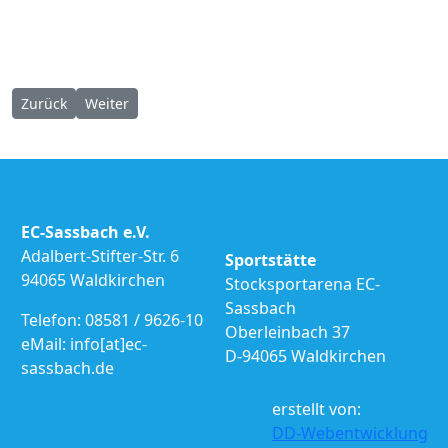
Vorheriger Beitrag: Bayernpokal Mixed 08.12.2024
Nächster Beitrag: Bayerische Meisterschaft u16 07.12
Zurück
Weiter
EC-Sassbach e.V.
Adalbert-Stifter-Str. 6
Sportstätte
94065 Waldkirchen
Stocksportarena EC-
Sassbach
Telefon: 08581 / 9626-10
Oberleinbach 37
eMail: info[at]ec-
D-94065 Waldkirchen
sassbach.de
erstellt von:
DD-Webentwicklung