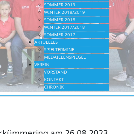
SOMMER 2019
WINTER 2018/2019
SOMMER 2018
WINTER 2017/2018
SOMMER 2017
AKTUELLES
SPIELTERMINE
MEDAILLENSPIEGEL
VEREIN
VORSTAND
KONTAKT
CHRONIK
erkümmering am 26.08.2023