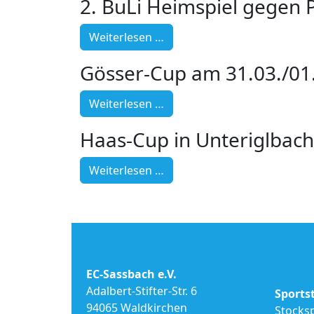
2. BuLi Heimspiel gegen 
Weiterlesen …
Gösser-Cup am 31.03./01
Weiterlesen …
Haas-Cup in Unteriglbac
Weiterlesen …
EC-Sassbach e.V.
Adalbert-Stifter-Str. 6
Sports
94065 Waldkirchen
Stocks