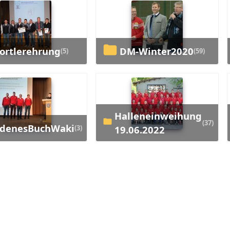
portlerehrung
DM-Winter2020
(5)
(59)
Halleneinweihung
(37)
oldenesBuchWaki
(3)
19.06.2022