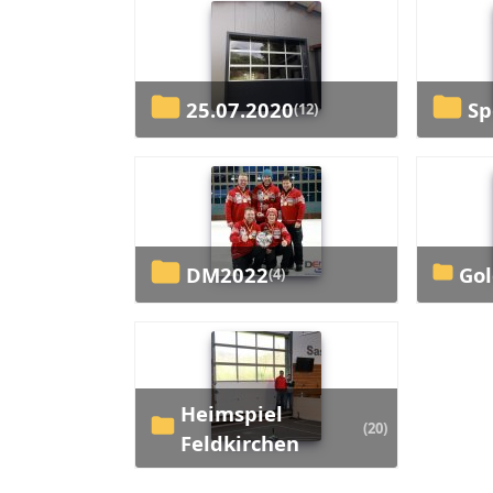
25.07.2020
S
(12)
DM2022
G
(4)
Heimspiel
(20)
Feldkirchen