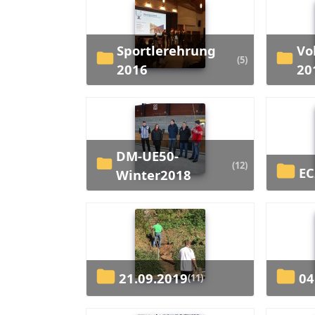
Sportlerehrung
Volksfestaufzug
(5)
2016
20
DM-UE50-
(12)
E
Winter2018
21.09.2019
0
(11)