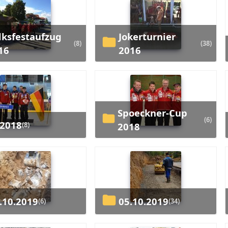
Jokerturnier
(8)
(38)
16
2016
Spoeckner-Cup
(6)
C2018
(8)
2018
4.10.2019
05.10.2019
(6)
(34)