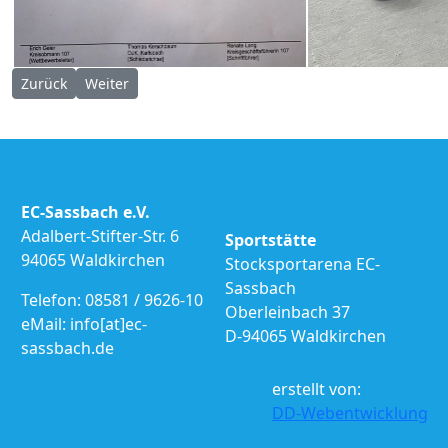
Vorheriger Beitrag: Kreisoberliga Kreis 107 01.03.2020
Nächster Beitrag: Bezirksliga Waldkirchen 22.02.2020
Zurück
Weiter
EC-Sassbach e.V.
Adalbert-Stifter-Str. 6
Sportstätte
94065 Waldkirchen
Stocksportarena EC-
Sassbach
Telefon: 08581 / 9626-10
Oberleinbach 37
eMail: info[at]ec-
D-94065 Waldkirchen
sassbach.de
erstellt von:
DD-Webentwicklung