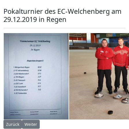
Pokalturnier des EC-Welchenberg am
29.12.2019 in Regen
Vorheriger Beitrag: Pokalturnier EC-Zuckenried 31.12.2019
Nächster Beitrag: Bayerische Ziel 29.12.2019
Zurück
Weiter