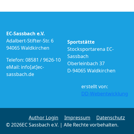
EC-Sassbach e.V.
Adalbert-Stifter-Str. 6
Sportstätte
94065 Waldkirchen
Stocksportarena EC-
Sassbach
Telefon: 08581 / 9626-10
Oberleinbach 37
eMail: info[at]ec-
D-94065 Waldkirchen
sassbach.de
erstellt von:
DD-Webentwicklung
Author Login
Impressum
Datenschutz
© 2026EC Sassbach e.V. | Alle Rechte vorbehalten.