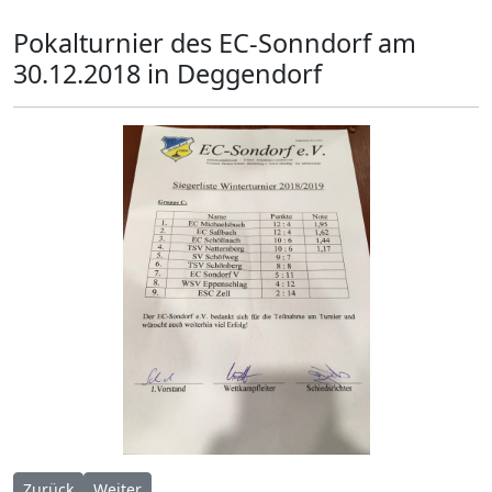
Pokalturnier des EC-Sonndorf am
30.12.2018 in Deggendorf
Vorheriger Beitrag: Spoeckner-Cup 29.12.2018
Nächster Beitrag: Pokalturnier Aussernzell 28.12.2018
Zurück
Weiter