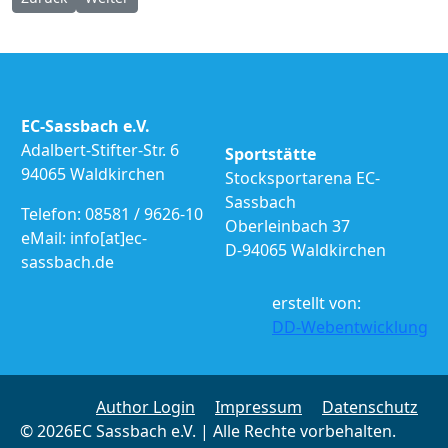
EC-Sassbach e.V.
Adalbert-Stifter-Str. 6
Sportstätte
94065 Waldkirchen
Stocksportarena EC-
Sassbach
Telefon: 08581 / 9626-10
Oberleinbach 37
eMail: info[at]ec-
D-94065 Waldkirchen
sassbach.de
erstellt von:
DD-Webentwicklung
Author Login
Impressum
Datenschutz
© 2026EC Sassbach e.V. | Alle Rechte vorbehalten.